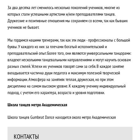
За два десятка лет сменилось несколько поколений учеников, многие из
которых стали успешными артистами и/или преподавателями танцев.
Дружеские и позитивные отношения мы сохраняем со всеми, так как бывших
учеников не бывает.
Мы гордимся нашими тренерами, так как эти люди - профессионалы с большой
буквы. У каждого из них за плечами богатый исполнительский и
преподавательский опыт. Более того, они являются универсальными танцорами:
владеют несколькими танцевальными направлениями и могут научить основам
разных стилей. Успехи их учеников говорят сами за себя. В каждое занятие
вкладывается частичка души педагога и максимум полезной творческой
информации. Атмосфера на занятиях теплая, дружеская, но при этом
дисциплина на самом высоком уровне. К каждому ученику индивидуальный
подход, с учетом его характера, возраста и уровня подготовки.
Школа танцев метро Академическая
Школа танцев Gumbeat Dance находится около метро Академическая
КОНТАКТЫ