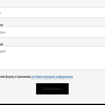
он
ий
няя форму, я принимаю
условия передачи информации