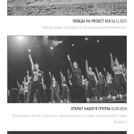
ПОБЕДА НА PROJECT 818
06.12.2025
Победа наших танцоров на международном чемпионате!
ОТКРЫТ НАБОР В ГРУППЫ
02.09.2024
Приглашаем детей и взрослых присоединиться к нашей танцевальной студии
«Гамбит»!